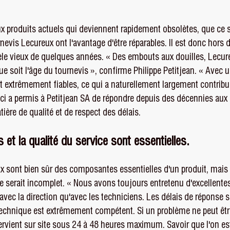
 produits actuels qui deviennent rapidement obsolètes, que ce s
nevis Lecureux ont l'avantage d'être réparables. Il est donc hors 
le vieux de quelques années. « Des embouts aux douilles, Lecure
ue soit l'âge du tournevis », confirme Philippe Petitjean. « Ave
nt extrêmement fiables, ce qui a naturellement largement contribué
eci a permis à Petitjean SA de répondre depuis des décennies aux
ière de qualité et de respect des délais.
 et la qualité du service sont essentielles.
e prix sont bien sûr des composantes essentielles d'un produit, mais
le serait incomplet. « Nous avons toujours entretenu d'excellentes
 avec la direction qu'avec les techniciens. Les délais de réponse s
technique est extrêmement compétent. Si un problème ne peut être
ervient sur site sous 24 à 48 heures maximum. Savoir que l'on est