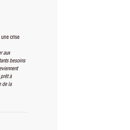
 une crise 
r aux 
ants besoins 
eviennent 
prêt à 
 de la 