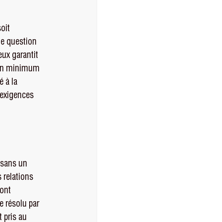
oit 
de question 
ux garantit 
c un minimum 
 à la 
 exigences 
 sans un 
 relations 
ont 
 résolu par 
 pris au 