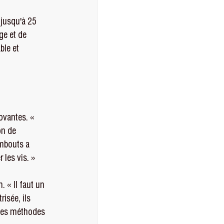
 jusqu'à 25 
ge et de 
ble et 
ovantes. « 
on de 
embouts a 
les vis. »
 « Il faut un 
isée, ils 
 les méthodes 