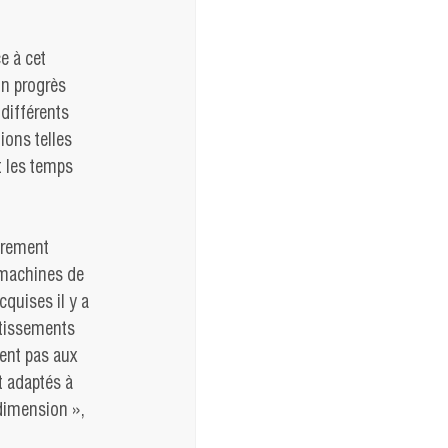
e à cet 
n progrès 
différents 
ions telles 
t les temps 
èrement 
 machines de 
quises il y a 
tissements 
ent pas aux 
 adaptés à 
dimension », 