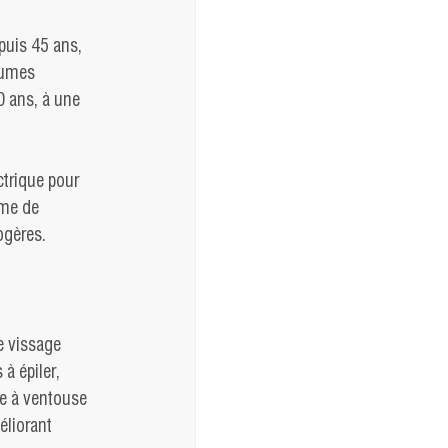
puis 45 ans, 
lumes 
0 ans, à une 
ctrique pour 
mme de 
ogères.
 vissage 
à épiler, 
ue à ventouse 
éliorant 