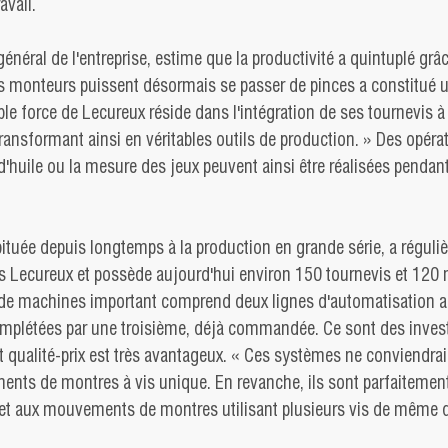
avail.
 général de l'entreprise, estime que la productivité a quintuplé grâc
es monteurs puissent désormais se passer de pinces a constitué u
ble force de Lecureux réside dans l'intégration de ses tournevis à 
ansformant ainsi en véritables outils de production. » Des opérat
 d'huile ou la mesure des jeux peuvent ainsi être réalisées pendan
bituée depuis longtemps à la production en grande série, a réguli
s Lecureux et possède aujourd'hui environ 150 tournevis et 120
 de machines important comprend deux lignes d'automatisation ac
omplétées par une troisième, déjà commandée. Ce sont des inves
 qualité-prix est très avantageux. « Ces systèmes ne conviendrai
ents de montres à vis unique. En revanche, ils sont parfaitement
et aux mouvements de montres utilisant plusieurs vis de même 